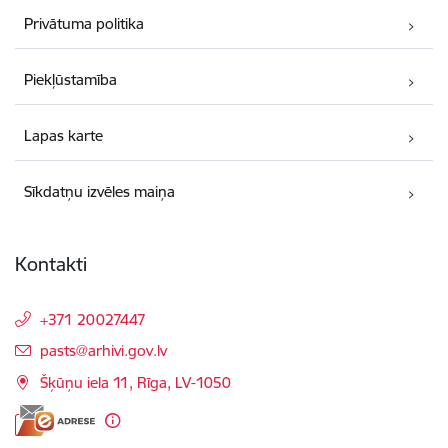
Privātuma politika
Piekļūstamība
Lapas karte
Sīkdatņu izvēles maiņa
Kontakti
+371 20027447
E-pasts:
pasts@arhivi.gov.lv
Šķūņu iela 11, Rīga, LV-1050