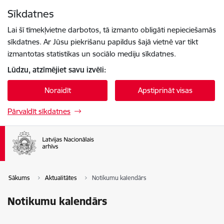
Pāriet uz lapas saturu
Sīkdatnes
Spied
lai meklētu
Enter
Lai šī tīmekļvietne darbotos, tā izmanto obligāti nepieciešamās
sīkdatnes. Ar Jūsu piekrišanu papildus šajā vietnē var tikt
izmantotas statistikas un sociālo mediju sīkdatnes.
Lūdzu, atzīmējiet savu izvēli:
Noraidīt
Apstiprināt visas
Pārvaldīt sīkdatnes
Sākums
Aktualitātes
Notikumu kalendārs
Notikumu kalendārs