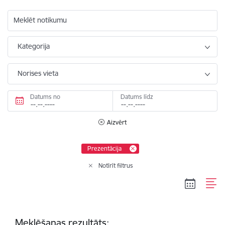
Meklēt notikumu
Kategorija
Norises vieta
Datums no
Datums līdz
Aizvērt
Prezentācija
Notīrīt filtrus
Meklēšanas rezultāts: