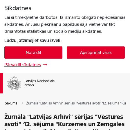
Pāriet uz lapas saturu
Sīkdatnes
Spied
lai meklētu
Enter
Lai šī tīmekļvietne darbotos, tā izmanto obligāti nepieciešamās
sīkdatnes. Ar Jūsu piekrišanu papildus šajā vietnē var tikt
izmantotas statistikas un sociālo mediju sīkdatnes.
Lūdzu, atzīmējiet savu izvēli:
Noraidīt
Apstiprināt visas
Pārvaldīt sīkdatnes
Sākums
Žurnāla "Latvijas Arhīvi" sērijas "Vēstures avoti" 12. sējuma "Ku
Žurnāla "Latvijas Arhīvi" sērijas "Vēstures
avoti" 12. sējuma "Kurzemes un Zemgales