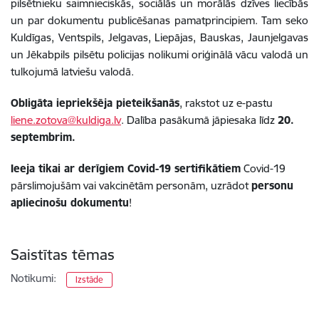
pilsētnieku saimnieciskās, sociālās un morālās dzīves liecībās
un par dokumentu publicēšanas pamatprincipiem. Tam seko
Kuldīgas, Ventspils, Jelgavas, Liepājas, Bauskas, Jaunjelgavas
un Jēkabpils pilsētu policijas nolikumi oriģinālā vācu valodā un
tulkojumā latviešu valodā.
Obligāta iepriekšēja pieteikšanās
, rakstot uz e-pastu
liene.zotova@kuldiga.lv
. Dalība pasākumā jāpiesaka līdz
20.
septembrim.
Ieeja tikai ar derīgiem Covid-19 sertifikātiem
Covid-19
pārslimojušām vai vakcinētām personām, uzrādot
personu
apliecinošu dokumentu
!
Saistītas tēmas
Notikumi:
Izstāde