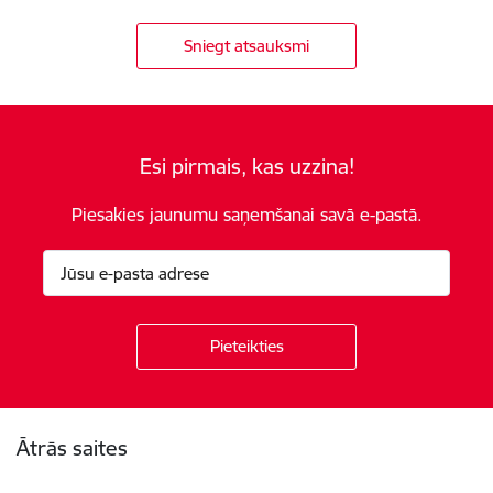
Sniegt atsauksmi
Esi pirmais, kas uzzina!
Piesakies jaunumu saņemšanai savā e-pastā.
Kājene
Ātrās saites