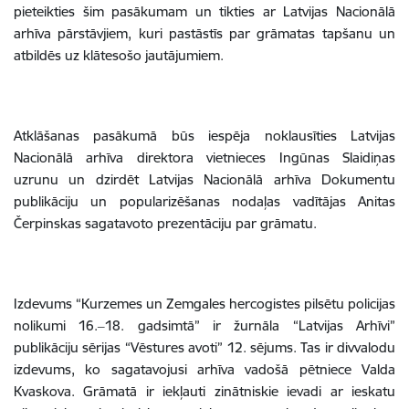
pieteikties šim pasākumam un tikties ar Latvijas Nacionālā
arhīva pārstāvjiem, kuri pastāstīs par grāmatas tapšanu un
atbildēs uz klātesošo jautājumiem.
Atklāšanas pasākumā būs iespēja noklausīties Latvijas
Nacionālā arhīva direktora vietnieces Ingūnas Slaidiņas
uzrunu un dzirdēt Latvijas Nacionālā arhīva Dokumentu
publikāciju un popularizēšanas nodaļas vadītājas Anitas
Čerpinskas sagatavoto prezentāciju par grāmatu.
Izdevums “Kurzemes un Zemgales hercogistes pilsētu policijas
nolikumi 16.‒18. gadsimtā” ir žurnāla “Latvijas Arhīvi”
publikāciju sērijas “Vēstures avoti” 12. sējums. Tas ir divvalodu
izdevums, ko sagatavojusi arhīva vadošā pētniece Valda
Kvaskova. Grāmatā ir iekļauti zinātniskie ievadi ar ieskatu