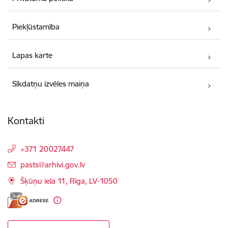
Piekļūstamība
Lapas karte
Sīkdatņu izvēles maiņa
Kontakti
+371 20027447
E-pasts:
pasts@arhivi.gov.lv
Šķūņu iela 11, Rīga, LV-1050