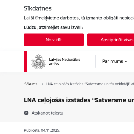
Pāriet uz lapas saturu
Sīkdatnes
Lai šī tīmekļvietne darbotos, tā izmanto obligāti nepiec
Lūdzu, atzīmējiet savu izvēli:
Noraidīt
Apstiprināt visas
Par mums
Sākums
LNA ceļojošās izstādes “Satversme un tās veidotāji” 
LNA ceļojošās izstādes “Satversme un
Atskaņot tekstu
Publicēts: 04.11.2025.