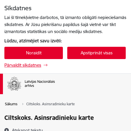
Pāriet uz lapas saturu
Sīkdatnes
Spied
lai meklētu
Enter
Lai šī tīmekļvietne darbotos, tā izmanto obligāti nepieciešamās
sīkdatnes. Ar Jūsu piekrišanu papildus šajā vietnē var tikt
izmantotas statistikas un sociālo mediju sīkdatnes.
Lūdzu, atzīmējiet savu izvēli:
Noraidīt
Apstiprināt visas
Pārvaldīt sīkdatnes
Sākums
Ciltskoks. Asinsradinieku karte
Ciltskoks. Asinsradinieku karte
Atskaņot tekstu