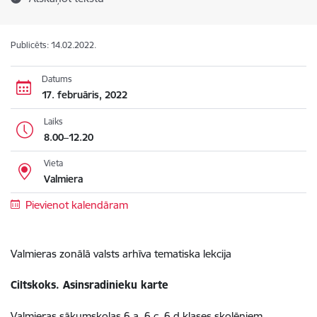
Publicēts: 14.02.2022.
Datums
17. februāris, 2022
Laiks
8.00–12.20
Vieta
Valmiera
Pievienot kalendāram
Valmieras zonālā valsts arhīva tematiska lekcija
Ciltskoks. Asinsradinieku karte
Valmieras sākumskolas 6.a, 6.c, 6.d klases skolēniem