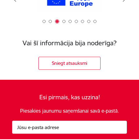
Vai šī informācija bija noderīga?
Sniegt atsauksmi
Esi pirmais, kas uzzina!
Piesakies jaunumu saņemšanai savā e-pastā.