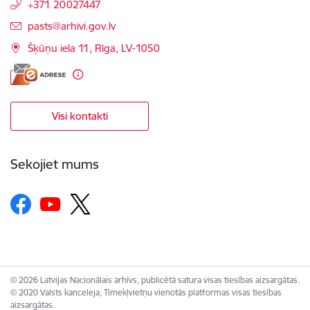
+371 20027447
E-pasts:
pasts@arhivi.gov.lv
Šķūņu iela 11, Rīga, LV-1050
Visi kontakti
Sekojiet mums
© 2026 Latvijas Nacionālais arhīvs, publicētā satura visas tiesības aizsargātas.
© 2020 Valsts kanceleja, Tīmekļvietņu vienotās platformas visas tiesības
aizsargātas.