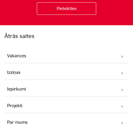
Kājene
Ātrās saites
Vakances
Izziņas
Iepirkumi
Projekti
Par mums