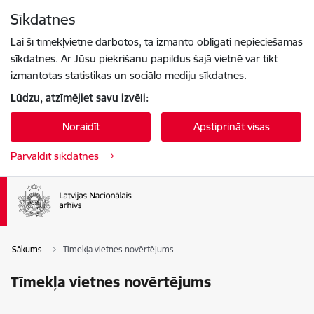
Pāriet uz lapas saturu
Sīkdatnes
Spied
lai meklētu
Enter
Lai šī tīmekļvietne darbotos, tā izmanto obligāti nepieciešamās
sīkdatnes. Ar Jūsu piekrišanu papildus šajā vietnē var tikt
izmantotas statistikas un sociālo mediju sīkdatnes.
Lūdzu, atzīmējiet savu izvēli:
Noraidīt
Apstiprināt visas
Pārvaldīt sīkdatnes
Sākums
Tīmekļa vietnes novērtējums
Tīmekļa vietnes novērtējums