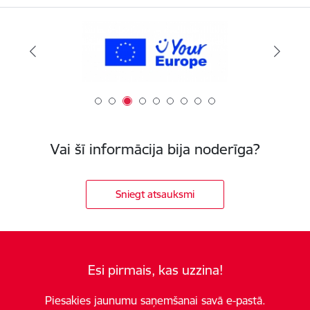
Vai šī informācija bija noderīga?
Sniegt atsauksmi
Esi pirmais, kas uzzina!
Piesakies jaunumu saņemšanai savā e-pastā.