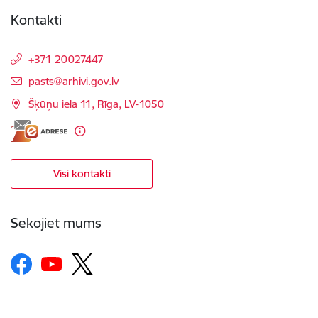
Kontakti
+371 20027447
E-pasts:
pasts@arhivi.gov.lv
Šķūņu iela 11, Rīga, LV-1050
Visi kontakti
Sekojiet mums