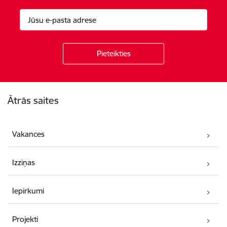
Kājene
Ātrās saites
Vakances
Izziņas
Iepirkumi
Projekti