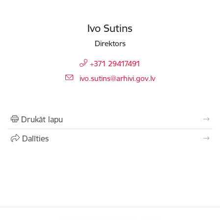
Ivo Sutins
Direktors
+371 29417491
E-pasts:
ivo.sutins@arhivi.gov.lv
Drukāt lapu
Dalīties