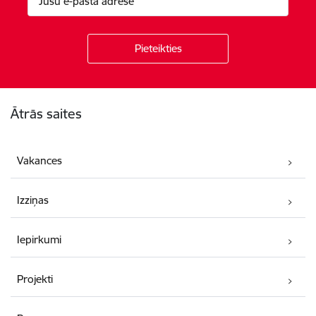
Kājene
Ātrās saites
Vakances
Izziņas
Iepirkumi
Projekti