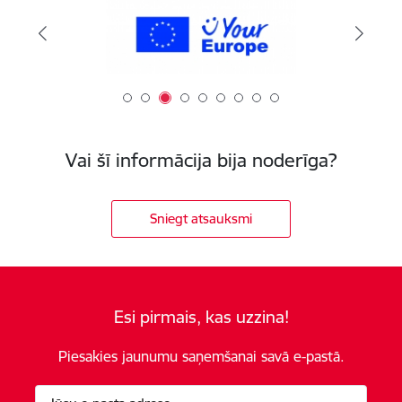
Vai šī informācija bija noderīga?
Sniegt atsauksmi
Esi pirmais, kas uzzina!
Piesakies jaunumu saņemšanai savā e-pastā.