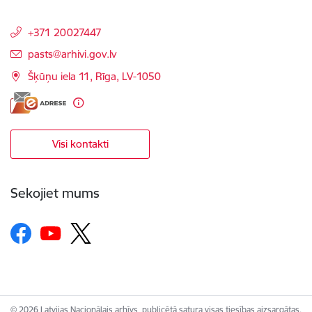
+371 20027447
E-pasts:
pasts@arhivi.gov.lv
Šķūņu iela 11, Rīga, LV-1050
Visi kontakti
Sekojiet mums
© 2026 Latvijas Nacionālais arhīvs, publicētā satura visas tiesības aizsargātas.