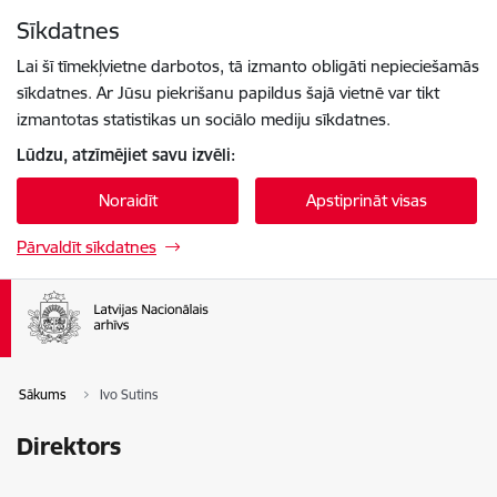
Pāriet uz lapas saturu
Sīkdatnes
Spied
lai meklētu
Enter
Lai šī tīmekļvietne darbotos, tā izmanto obligāti nepieciešamās
sīkdatnes. Ar Jūsu piekrišanu papildus šajā vietnē var tikt
izmantotas statistikas un sociālo mediju sīkdatnes.
Lūdzu, atzīmējiet savu izvēli:
Noraidīt
Apstiprināt visas
Pārvaldīt sīkdatnes
Sākums
Ivo Sutins
Direktors