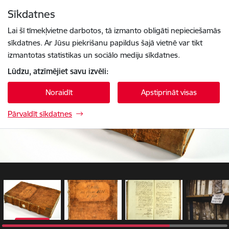
Pāriet uz lapas saturu
Sīkdatnes
1 / 5
Spied
lai meklētu
Enter
Lai šī tīmekļvietne darbotos, tā izmanto obligāti nepieciešamās
sīkdatnes. Ar Jūsu piekrišanu papildus šajā vietnē var tikt
izmantotas statistikas un sociālo mediju sīkdatnes.
Lūdzu, atzīmējiet savu izvēli:
Noraidīt
Apstiprināt visas
Pārvaldīt sīkdatnes