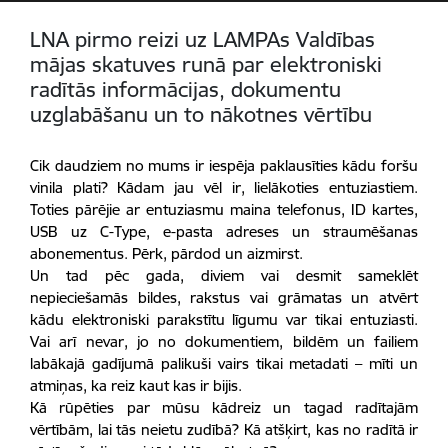
LNA pirmo reizi uz LAMPAs Valdības
mājas skatuves runā par elektroniski
radītās informācijas, dokumentu
uzglabāšanu un to nākotnes vērtību
Cik daudziem no mums ir iespēja paklausīties kādu foršu
vinila plati? Kādam jau vēl ir, lielākoties entuziastiem.
Toties pārējie ar entuziasmu maina telefonus, ID kartes,
USB uz C-Type, e-pasta adreses un straumēšanas
abonementus. Pērk, pārdod un aizmirst.
Un tad pēc gada, diviem vai desmit sameklēt
nepieciešamās bildes, rakstus vai grāmatas un atvērt
kādu elektroniski parakstītu līgumu var tikai entuziasti.
Vai arī nevar, jo no dokumentiem, bildēm un failiem
labākajā gadījumā palikuši vairs tikai metadati – mīti un
atmiņas, ka reiz kaut kas ir bijis.
Kā rūpēties par mūsu kādreiz un tagad radītajām
vērtībām, lai tās neietu zudībā? Kā atšķirt, kas no radītā ir