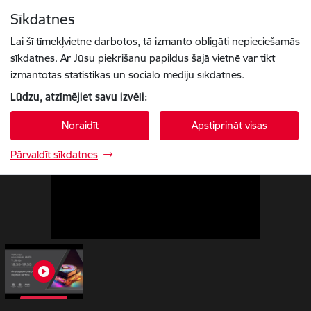
Pāriet uz lapas saturu
Sīkdatnes
1 / 1
Spied
lai meklētu
Enter
Lai šī tīmekļvietne darbotos, tā izmanto obligāti nepieciešamās
sīkdatnes. Ar Jūsu piekrišanu papildus šajā vietnē var tikt
izmantotas statistikas un sociālo mediju sīkdatnes.
Lūdzu, atzīmējiet savu izvēli:
Noraidīt
Apstiprināt visas
Pārvaldīt sīkdatnes