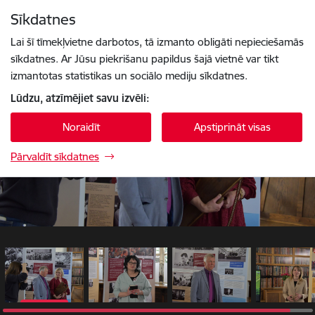
Pāriet uz lapas saturu
Sīkdatnes
1 / 4
Spied
lai meklētu
Enter
Lai šī tīmekļvietne darbotos, tā izmanto obligāti nepieciešamās
sīkdatnes. Ar Jūsu piekrišanu papildus šajā vietnē var tikt
izmantotas statistikas un sociālo mediju sīkdatnes.
Lūdzu, atzīmējiet savu izvēli:
Noraidīt
Apstiprināt visas
Pārvaldīt sīkdatnes