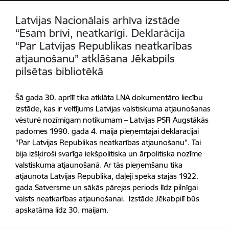
Latvijas Nacionālais arhīva izstāde
“Esam brīvi, neatkarīgi. Deklarācija
“Par Latvijas Republikas neatkarības
atjaunošanu” atklāšana Jēkabpils
pilsētas bibliotēkā
Šā gada 30. aprīlī tika atklāta LNA dokumentāro liecību
izstāde, kas ir veltījums Latvijas valstiskuma atjaunošanas
vēsturē nozīmīgam notikumam – Latvijas PSR Augstākās
padomes 1990. gada 4. maijā pieņemtajai deklarācijai
“Par Latvijas Republikas neatkarības atjaunošanu”. Tai
bija izšķiroši svarīga iekšpolitiska un ārpolitiska nozīme
valstiskuma atjaunošanā. Ar tās pieņemšanu tika
atjaunota Latvijas Republika, daļēji spēkā stājās 1922.
gada Satversme un sākās pārejas periods līdz pilnīgai
valsts neatkarības atjaunošanai. Izstāde Jēkabpilī būs
apskatāma līdz 30. maijam.