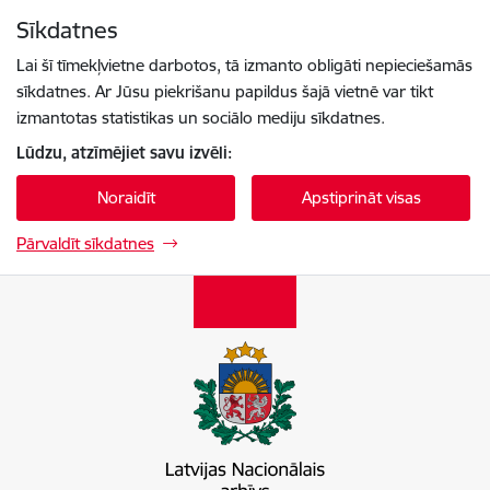
Pāriet uz lapas saturu
Sīkdatnes
Spied
lai meklētu
Enter
Lai šī tīmekļvietne darbotos, tā izmanto obligāti nepieciešamās
sīkdatnes. Ar Jūsu piekrišanu papildus šajā vietnē var tikt
izmantotas statistikas un sociālo mediju sīkdatnes.
Lūdzu, atzīmējiet savu izvēli:
Noraidīt
Apstiprināt visas
Pārvaldīt sīkdatnes
Latvijas Nacionālais arhīvs