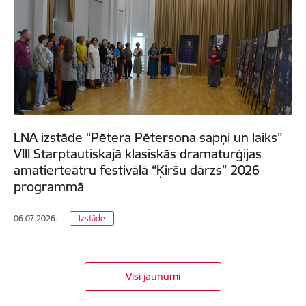
LNA izstāde “Pētera Pētersona sapņi un laiks”
VIII Starptautiskajā klasiskās dramaturģijas
amatierteātru festivālā “Ķiršu dārzs” 2026
programmā
06.07.2026.
Izstāde
Visi jaunumi