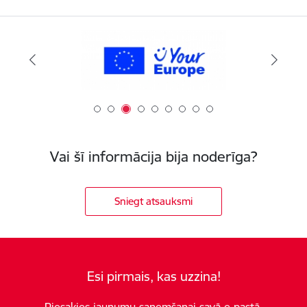
Vai šī informācija bija noderīga?
Sniegt atsauksmi
Esi pirmais, kas uzzina!
Piesakies jaunumu saņemšanai savā e-pastā.