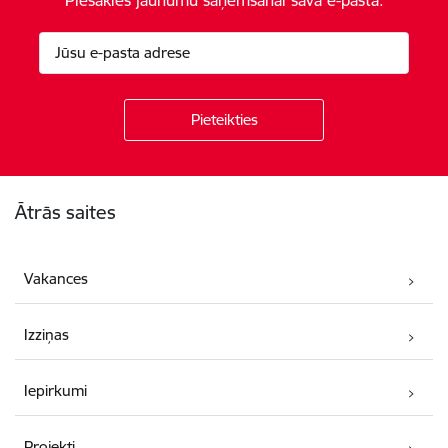
Kājene
Ātrās saites
Vakances
Izziņas
Iepirkumi
Projekti