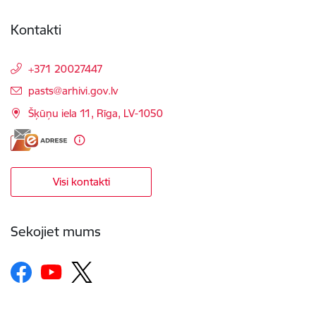
Kontakti
+371 20027447
E-pasts:
pasts@arhivi.gov.lv
Šķūņu iela 11, Rīga, LV-1050
Visi kontakti
Sekojiet mums