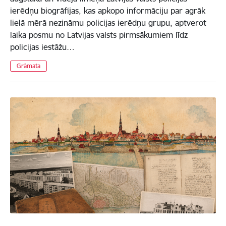
ierēdņu biogrāfijas, kas apkopo informāciju par agrāk
lielā mērā nezināmu policijas ierēdņu grupu, aptverot
laika posmu no Latvijas valsts pirmsākumiem līdz
policijas iestāžu…
Grāmata