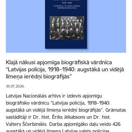
Klajā nākusi apjomīga biogrāfiskā vārdnīca
“Latvijas policija, 1918–1940: augstākā un vidējā
līmeņa ierēdņi biogrāfijās”
30.07.2026.
Latvijas Nacionālais arhīvs ir izdevis apjomīgu
biogrāfisko vārdnīcu “Latvijas policija, 1918–1940:
augstākā un vidējā līmeņa ierēdņi biogrāfijās”. Grāmatas
sastādītāji ir Dr. hist. Ēriks Jēkabsons un Dr. hist.
Valters Ščerbinskis. Darba apjomīgāko daļu veido 426
augstākā un vidējā līmeņa Latvijas valsts policijas