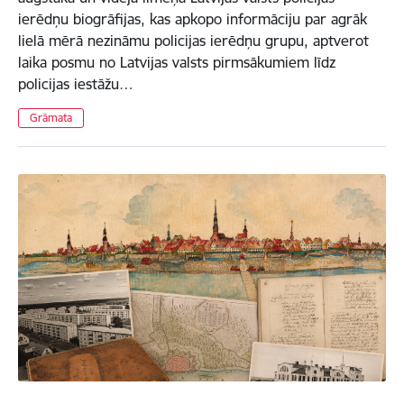
ierēdņu biogrāfijas, kas apkopo informāciju par agrāk
lielā mērā nezināmu policijas ierēdņu grupu, aptverot
laika posmu no Latvijas valsts pirmsākumiem līdz
policijas iestāžu…
Grāmata