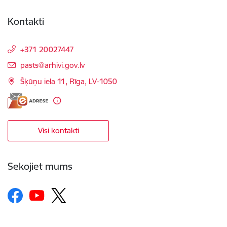
Kontakti
+371 20027447
E-pasts:
pasts@arhivi.gov.lv
Šķūņu iela 11, Rīga, LV-1050
Visi kontakti
Sekojiet mums