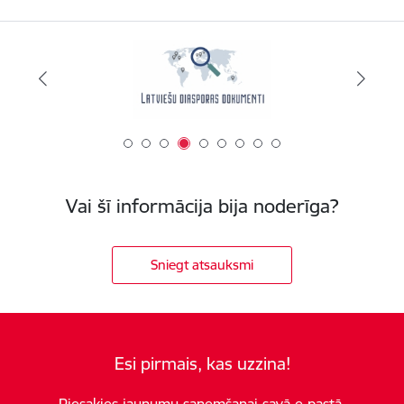
Vai šī informācija bija noderīga?
Sniegt atsauksmi
Esi pirmais, kas uzzina!
Piesakies jaunumu saņemšanai savā e-pastā.