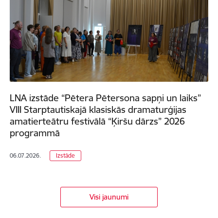
LNA izstāde “Pētera Pētersona sapņi un laiks”
VIII Starptautiskajā klasiskās dramaturģijas
amatierteātru festivālā “Ķiršu dārzs” 2026
programmā
06.07.2026.
Izstāde
Visi jaunumi