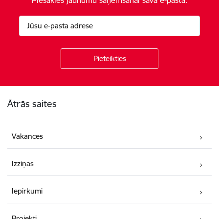
Kājene
Ātrās saites
Vakances
Izziņas
Iepirkumi
Projekti