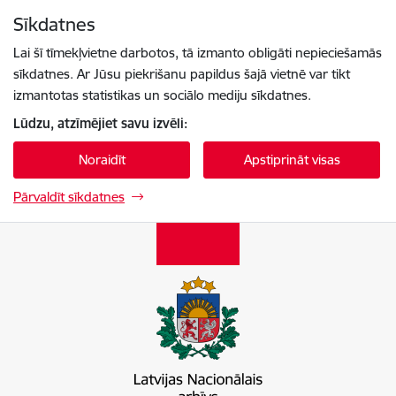
Pāriet uz lapas saturu
Sīkdatnes
Spied
lai meklētu
Enter
Lai šī tīmekļvietne darbotos, tā izmanto obligāti nepieciešamās
sīkdatnes. Ar Jūsu piekrišanu papildus šajā vietnē var tikt
izmantotas statistikas un sociālo mediju sīkdatnes.
Lūdzu, atzīmējiet savu izvēli:
Noraidīt
Apstiprināt visas
Pārvaldīt sīkdatnes
Latvijas Nacionālais arhīvs