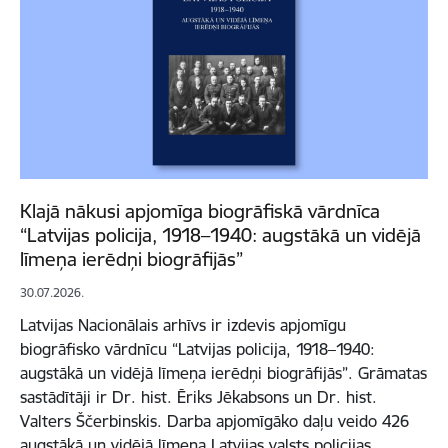
Klajā nākusi apjomīga biogrāfiskā vārdnīca
“Latvijas policija, 1918–1940: augstākā un vidējā
līmeņa ierēdņi biogrāfijās”
30.07.2026.
Latvijas Nacionālais arhīvs ir izdevis apjomīgu
biogrāfisko vārdnīcu “Latvijas policija, 1918–1940:
augstākā un vidējā līmeņa ierēdņi biogrāfijās”. Grāmatas
sastādītāji ir Dr. hist. Ēriks Jēkabsons un Dr. hist.
Valters Ščerbinskis. Darba apjomīgāko daļu veido 426
augstākā un vidējā līmeņa Latvijas valsts policijas