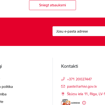
Sniegt atsauksmi
i
Kontakti
t
+371 20027447
E-pasts:
pasts@arhivi.gov.lv
 politika
Šķūņu iela 11, Rīga, LV
mība
te