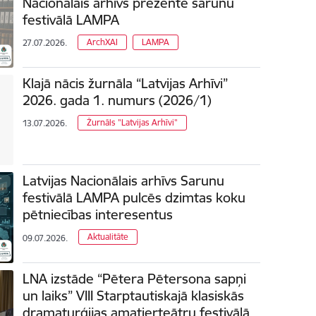
Nacionālais arhīvs prezentē sarunu
festivālā LAMPA
ArchXAI
LAMPA
27.07.2026.
Klajā nācis žurnāla “Latvijas Arhīvi”
2026. gada 1. numurs (2026/1)
Žurnāls "Latvijas Arhīvi"
13.07.2026.
Latvijas Nacionālais arhīvs Sarunu
festivālā LAMPA pulcēs dzimtas koku
pētniecības interesentus
Aktualitāte
09.07.2026.
LNA izstāde “Pētera Pētersona sapņi
un laiks” VIII Starptautiskajā klasiskās
dramaturģijas amatierteātru festivālā