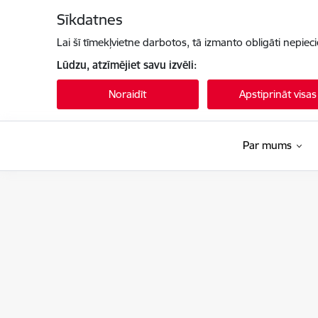
Pāriet uz lapas saturu
Sīkdatnes
Lai šī tīmekļvietne darbotos, tā izmanto obligāti nepiec
Lūdzu, atzīmējiet savu izvēli:
Noraidīt
Apstiprināt visas
Par mums
Latvijas Nacionālais arhīvs