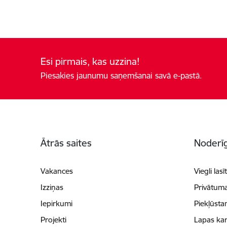
Esi pirmais, kas uzzina!
Piesakies jaunumu saņemšanai savā e-pastā.
Kājene
Ātrās saites
Noderīg
Vakances
Viegli lasī
Izziņas
Privātuma
Iepirkumi
Piekļūsta
Projekti
Lapas kar