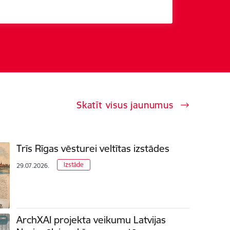
Skatīt visus jaunumus
Trīs Rīgas vēsturei veltītas izstādes
Izstāde
29.07.2026.
ArchXAI projekta veikumu Latvijas