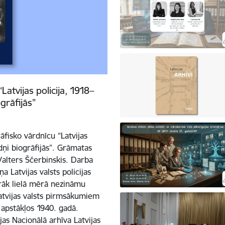
atvijas policija, 1918–
grāfijās”
āfisko vārdnīcu “Latvijas
dņi biogrāfijās”. Grāmatas
 Valters Ščerbinskis. Darba
 Latvijas valsts policijas
rāk lielā mērā nezināmu
atvijas valsts pirmsākumiem
s apstākļos 1940. gadā.
jas Nacionālā arhīva Latvijas