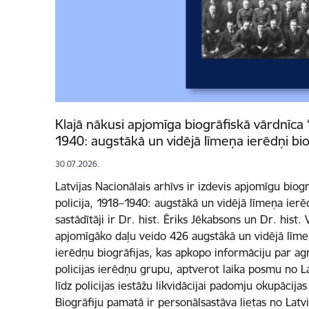
Klajā nākusi apjomīga biogrāfiskā vārdnīca “L
1940: augstākā un vidējā līmeņa ierēdņi bio
30.07.2026.
Latvijas Nacionālais arhīvs ir izdevis apjomīgu biogr
policija, 1918–1940: augstākā un vidējā līmeņa ierē
sastādītāji ir Dr. hist. Ēriks Jēkabsons un Dr. hist.
apjomīgāko daļu veido 426 augstākā un vidējā līmeņa
ierēdņu biogrāfijas, kas apkopo informāciju par ag
policijas ierēdņu grupu, aptverot laika posmu no L
līdz policijas iestāžu likvidācijai padomju okupācija
Biogrāfiju pamatā ir personālsastāva lietas no Latvi