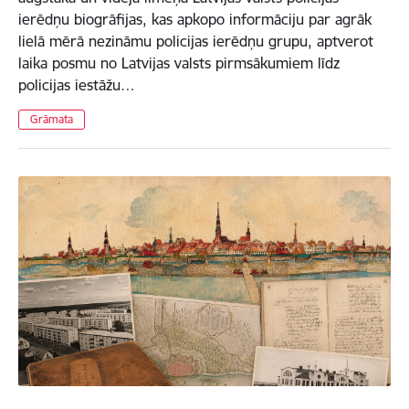
ierēdņu biogrāfijas, kas apkopo informāciju par agrāk
lielā mērā nezināmu policijas ierēdņu grupu, aptverot
laika posmu no Latvijas valsts pirmsākumiem līdz
policijas iestāžu…
Grāmata