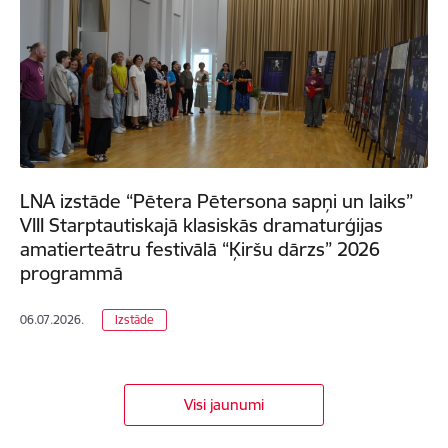
LNA izstāde “Pētera Pētersona sapņi un laiks”
VIII Starptautiskajā klasiskās dramaturģijas
amatierteātru festivālā “Ķiršu dārzs” 2026
programmā
06.07.2026.
Izstāde
Visi jaunumi