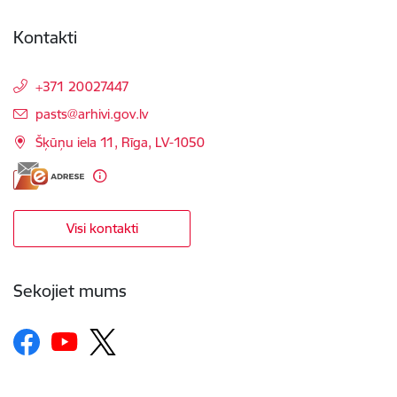
Kontakti
+371 20027447
E-pasts:
pasts@arhivi.gov.lv
Šķūņu iela 11, Rīga, LV-1050
Visi kontakti
Sekojiet mums