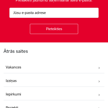
Kājene
Ātrās saites
Vakances
Izziņas
Iepirkumi
Projekti