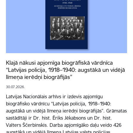
Klajā nākusi apjomīga biogrāfiskā vārdnīca
“Latvijas policija, 1918–1940: augstākā un vidējā
līmeņa ierēdņi biogrāfijās”
30.07.2026.
Latvijas Nacionālais arhīvs ir izdevis apjomīgu
biogrāfisko vārdnīcu “Latvijas policija, 1918–1940:
augstākā un vidējā līmeņa ierēdņi biogrāfijās”. Grāmatas
sastādītāji ir Dr. hist. Ēriks Jēkabsons un Dr. hist.
Valters Ščerbinskis. Darba apjomīgāko daļu veido 426
augstākā un vidējā līmeņa Latvijas valsts policijas