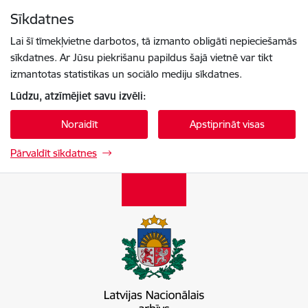
Pāriet uz lapas saturu
Sīkdatnes
Spied
lai meklētu
Enter
Lai šī tīmekļvietne darbotos, tā izmanto obligāti nepieciešamās
sīkdatnes. Ar Jūsu piekrišanu papildus šajā vietnē var tikt
izmantotas statistikas un sociālo mediju sīkdatnes.
Lūdzu, atzīmējiet savu izvēli:
Noraidīt
Apstiprināt visas
Pārvaldīt sīkdatnes
Latvijas Nacionālais arhīvs