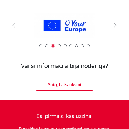
Vai šī informācija bija noderīga?
Sniegt atsauksmi
Esi pirmais, kas uzzina!
Piesakies jaunumu saņemšanai savā e-pastā.