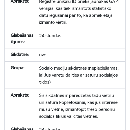
Reģistrē unikālu ID priekš jaunākās GA 4
versijas, kas tiek izmantots statistisko
datu iegūšanai par to, kā apmeklētājs
izmanto vietni.
24 stundas
uvc
Sociālo mediju sīkdatnes (nepieciešamas,
lai Jūs varētu dalīties ar saturu sociālajos
tīklos)
Šīs sīkdatnes ir paredzētas tādu vietņu
un satura koplietošanai, kas jūs interesē
mūsu vietnē, izmantojot trešo personu
sociālos tīklus vai citas vietnes.
24 stundas