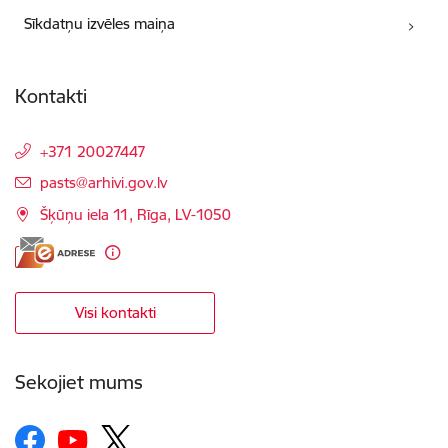
Sīkdatņu izvēles maiņa
Kontakti
+371 20027447
E-pasts:
pasts@arhivi.gov.lv
Šķūņu iela 11, Rīga, LV-1050
Visi kontakti
Sekojiet mums