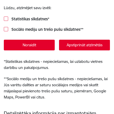
Lūdzu, atzīmējiet savu izvēli:
Statistikas sīkdatnes
*
Sociālo mediju un trešo pušu sīkdatnes
**
Noraidīt
Apstiprināt atzīmētās
*
Statistikas sīkdatnes - nepieciešamas, lai uzlabotu vietnes
darbību un pakalpojumus.
**
Sociālo mediju un trešo pušu sīkdatnes - nepieciešamas, lai
Jūs varētu dalīties ar saturu sociālajos medijos vai skatīt
mājaslapai pievienoto trešo pušu saturu, piemēram, Google
Maps, PowerBI vai citus.
Detalizētāka informācija par izmantotajām