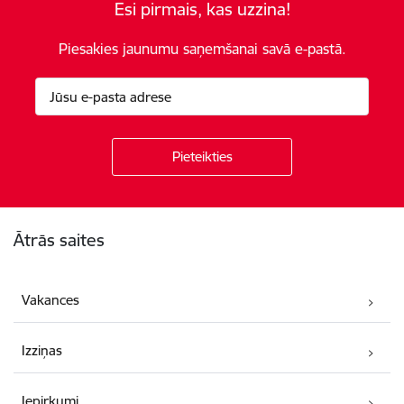
Esi pirmais, kas uzzina!
Piesakies jaunumu saņemšanai savā e-pastā.
Kājene
Ātrās saites
Vakances
Izziņas
Iepirkumi