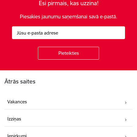
Esi pirmais, kas uzzina!
Piesakies jaunumu saņemšanai savā e-pastā.
Kājene
Ātrās saites
Vakances
Izziņas
Iepirkumi