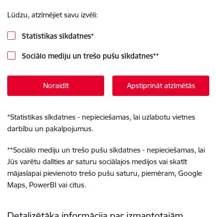
Lūdzu, atzīmējiet savu izvēli:
Statistikas sīkdatnes
*
Sociālo mediju un trešo pušu sīkdatnes
**
Noraidīt
Apstiprināt atzīmētās
*
Statistikas sīkdatnes - nepieciešamas, lai uzlabotu vietnes
darbību un pakalpojumus.
**
Sociālo mediju un trešo pušu sīkdatnes - nepieciešamas, lai
Jūs varētu dalīties ar saturu sociālajos medijos vai skatīt
mājaslapai pievienoto trešo pušu saturu, piemēram, Google
Maps, PowerBI vai citus.
Detalizētāka informācija par izmantotajām