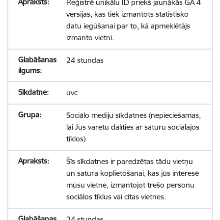
Reģistrē unikālu ID priekš jaunākās GA 4
versijas, kas tiek izmantots statistisko
datu iegūšanai par to, kā apmeklētājs
izmanto vietni.
24 stundas
uvc
Sociālo mediju sīkdatnes (nepieciešamas,
lai Jūs varētu dalīties ar saturu sociālajos
tīklos)
Šīs sīkdatnes ir paredzētas tādu vietņu
un satura koplietošanai, kas jūs interesē
mūsu vietnē, izmantojot trešo personu
sociālos tīklus vai citas vietnes.
24 stundas