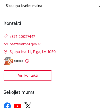
Sīkdatņu izvēles maiņa
Kontakti
+371 20027447
E-pasts:
pasts@arhivi.gov.lv
Šķūņu iela 11, Rīga, LV-1050
Visi kontakti
Sekojiet mums