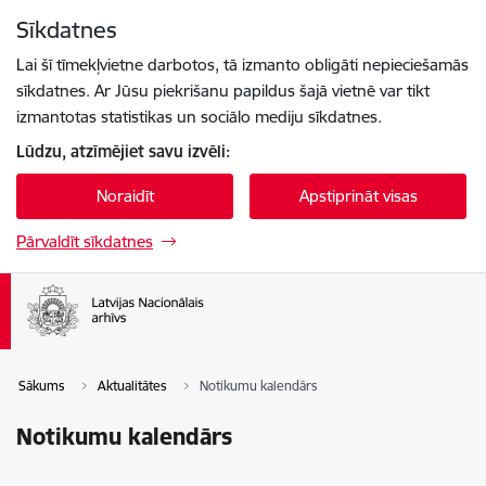
Pāriet uz lapas saturu
Sīkdatnes
Spied
lai meklētu
Enter
Lai šī tīmekļvietne darbotos, tā izmanto obligāti nepieciešamās
sīkdatnes. Ar Jūsu piekrišanu papildus šajā vietnē var tikt
izmantotas statistikas un sociālo mediju sīkdatnes.
Lūdzu, atzīmējiet savu izvēli:
Noraidīt
Apstiprināt visas
Pārvaldīt sīkdatnes
Sākums
Aktualitātes
Notikumu kalendārs
Notikumu kalendārs