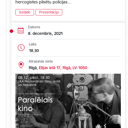
hercogistes pilsētu policijas…
Izstāde
Prezentācija
Datums
8. decembris, 2021
Laiks
18.30
Atrašanās vieta
Rīgā,
Elijas ielā 17, Rīgā, LV-1050