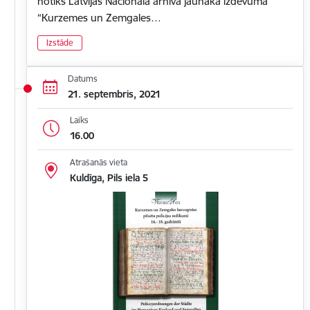
notiks Latvijas Nacionālā arhīva jaunākā izdevuma
“Kurzemes un Zemgales…
Izstāde
Datums
21. septembris, 2021
Laiks
16.00
Atrašanās vieta
Kuldīga, Pils iela 5