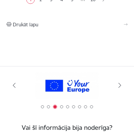
Pašreizējā lapa
Lapa
Lapa
Lapa
Lapa
Drukāt lapu
Vai šī informācija bija noderīga?