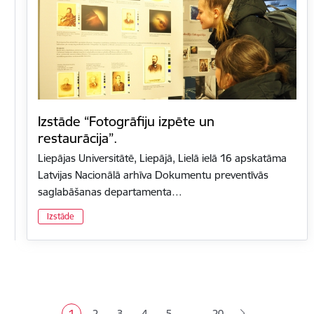
Izstāde “Fotogrāfiju izpēte un
restaurācija”.
Liepājas Universitātē, Liepājā, Lielā ielā 16 apskatāma
Latvijas Nacionālā arhīva Dokumentu preventīvās
saglabāšanas departamenta…
Izstāde
Lapošana
…
1
2
3
4
5
20