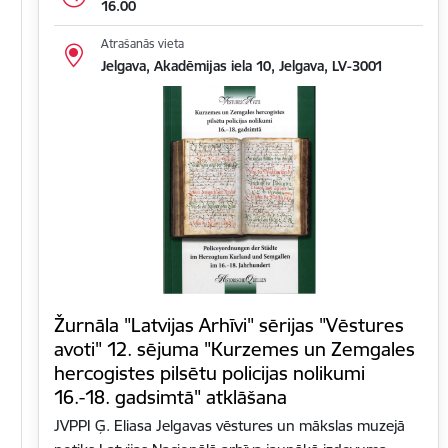
16.00
Atrašanās vieta
Jelgava, Akadēmijas iela 10, Jelgava, LV-3001
Žurnāla "Latvijas Arhīvi" sērijas "Vēstures
avoti" 12. sējuma "Kurzemes un Zemgales
hercogistes pilsētu policijas nolikumi
16.-18. gadsimtā" atklāšana
JVPPI Ģ. Eliasa Jelgavas vēstures un mākslas muzejā