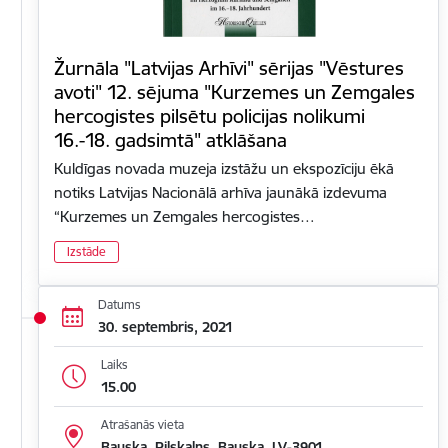
Žurnāla "Latvijas Arhīvi" sērijas "Vēstures
avoti" 12. sējuma "Kurzemes un Zemgales
hercogistes pilsētu policijas nolikumi
16.-18. gadsimtā" atklāšana
Kuldīgas novada muzeja izstāžu un ekspozīciju ēkā
notiks Latvijas Nacionālā arhīva jaunākā izdevuma
“Kurzemes un Zemgales hercogistes…
Izstāde
Datums
30. septembris, 2021
Laiks
15.00
Atrašanās vieta
Bauska, Pilskalns, Bauska, LV-3901