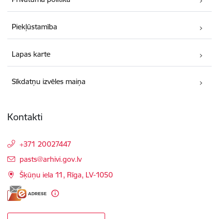
Piekļūstamība
Lapas karte
Sīkdatņu izvēles maiņa
Kontakti
+371 20027447
E-pasts:
pasts@arhivi.gov.lv
Šķūņu iela 11, Rīga, LV-1050