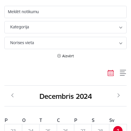
Meklēt notikumu
Kategorija
Norises vieta
Aizvērt
Decembris 2024
P
O
T
C
P
S
Sv
1
23
24
25
26
27
28