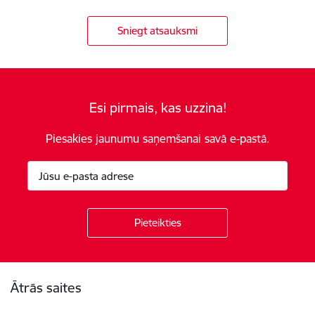
Sniegt atsauksmi
Esi pirmais, kas uzzina!
Piesakies jaunumu saņemšanai savā e-pastā.
Kājene
Ātrās saites