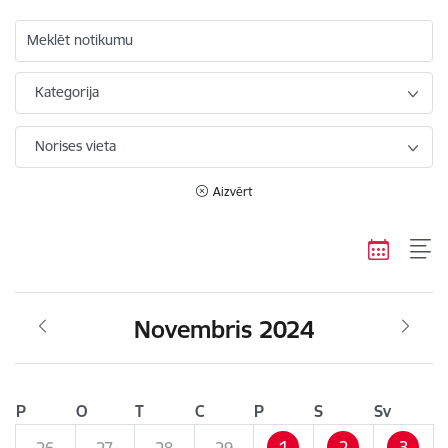
Meklēt notikumu
Kategorija
Norises vieta
Aizvērt
Novembris 2024
P
O
T
C
P
S
Sv
1
2
3
26
27
28
29