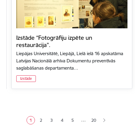
Izstāde “Fotogrāfiju izpēte un
restaurācija”.
Liepājas Universitātē, Liepājā, Lielā ielā 16 apskatāma
Latvijas Nacionālā arhīva Dokumentu preventīvās
saglabāšanas departamenta…
Izstāde
Lapošana
…
1
2
3
4
5
20
Pašreizējā lapa
Lapa
Lapa
Lapa
Lapa