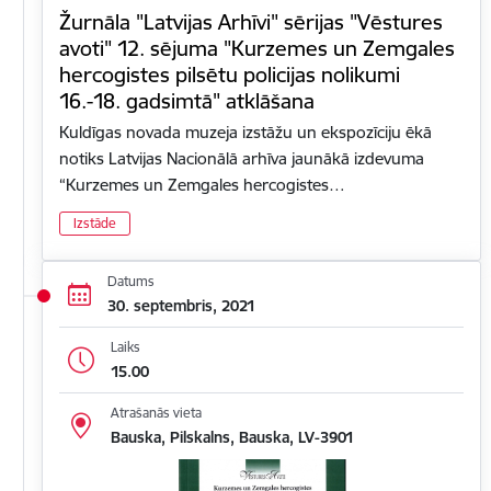
Žurnāla "Latvijas Arhīvi" sērijas "Vēstures
avoti" 12. sējuma "Kurzemes un Zemgales
hercogistes pilsētu policijas nolikumi
16.-18. gadsimtā" atklāšana
Kuldīgas novada muzeja izstāžu un ekspozīciju ēkā
notiks Latvijas Nacionālā arhīva jaunākā izdevuma
“Kurzemes un Zemgales hercogistes…
Izstāde
Datums
30. septembris, 2021
Laiks
15.00
Atrašanās vieta
Bauska, Pilskalns, Bauska, LV-3901