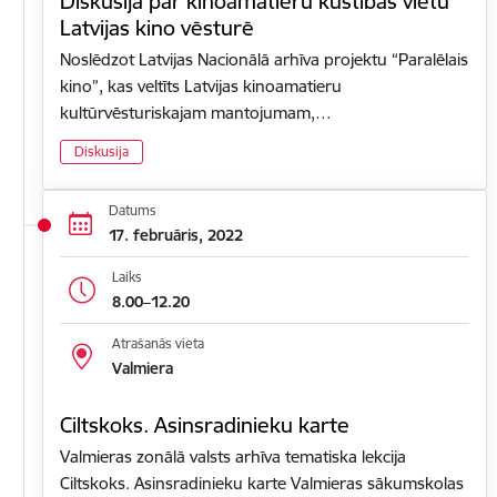
Diskusija par kinoamatieru kustības vietu
Latvijas kino vēsturē
Noslēdzot Latvijas Nacionālā arhīva projektu “Paralēlais
kino”, kas veltīts Latvijas kinoamatieru
kultūrvēsturiskajam mantojumam,…
Diskusija
Datums
17. februāris, 2022
Laiks
8.00–12.20
Atrašanās vieta
Valmiera
Ciltskoks. Asinsradinieku karte
Valmieras zonālā valsts arhīva tematiska lekcija
Ciltskoks. Asinsradinieku karte Valmieras sākumskolas