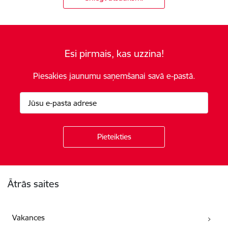
Esi pirmais, kas uzzina!
Piesakies jaunumu saņemšanai savā e-pastā.
Kājene
Ātrās saites
Vakances