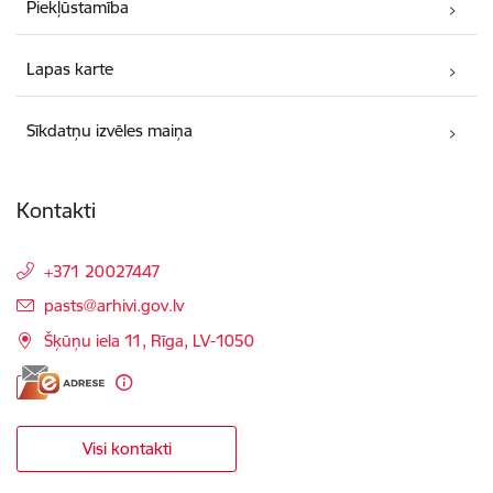
Piekļūstamība
Lapas karte
Sīkdatņu izvēles maiņa
Kontakti
+371 20027447
E-pasts:
pasts@arhivi.gov.lv
Šķūņu iela 11, Rīga, LV-1050
Visi kontakti