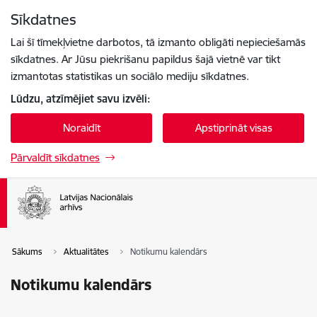
Pāriet uz lapas saturu
Sīkdatnes
Spied
lai meklētu
Enter
Lai šī tīmekļvietne darbotos, tā izmanto obligāti nepieciešamās
sīkdatnes. Ar Jūsu piekrišanu papildus šajā vietnē var tikt
izmantotas statistikas un sociālo mediju sīkdatnes.
Lūdzu, atzīmējiet savu izvēli:
Noraidīt
Apstiprināt visas
Pārvaldīt sīkdatnes
Sākums
Aktualitātes
Notikumu kalendārs
Notikumu kalendārs