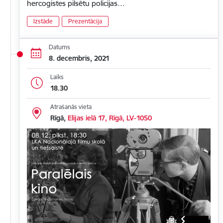
hercogistes pilsētu policijas…
Izstāde
Prezentācija
Datums
8. decembris, 2021
Laiks
18.30
Atrašanās vieta
Rīgā,
Elijas ielā 17, Rīgā, LV-1050