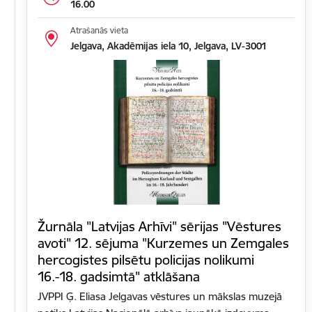
16.00
Atrašanās vieta
Jelgava, Akadēmijas iela 10, Jelgava, LV-3001
Žurnāla "Latvijas Arhīvi" sērijas "Vēstures
avoti" 12. sējuma "Kurzemes un Zemgales
hercogistes pilsētu policijas nolikumi
16.-18. gadsimtā" atklāšana
JVPPI Ģ. Eliasa Jelgavas vēstures un mākslas muzejā