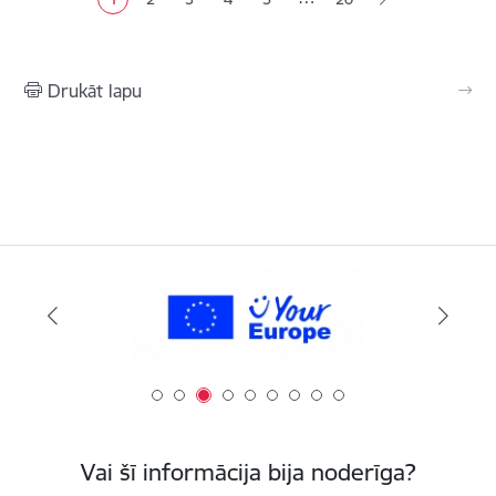
Pašreizējā lapa
Lapa
Lapa
Lapa
Lapa
Drukāt lapu
Vai šī informācija bija noderīga?