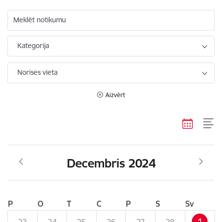
Meklēt notikumu
Kategorija
Norises vieta
Aizvērt
Decembris 2024
P
O
T
C
P
S
Sv
1
23
24
25
26
27
28