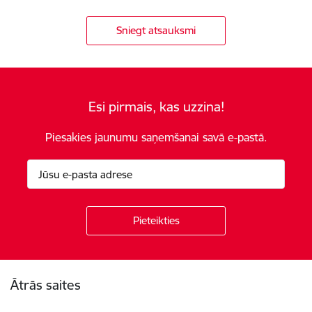
Sniegt atsauksmi
Esi pirmais, kas uzzina!
Piesakies jaunumu saņemšanai savā e-pastā.
Kājene
Ātrās saites