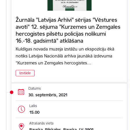
Žurnāla "Latvijas Arhīvi" sērijas "Vēstures
avoti" 12. sējuma "Kurzemes un Zemgales
hercogistes pilsētu policijas nolikumi
16.-18. gadsimtā" atklāšana
Kuldīgas novada muzeja izstāžu un ekspozīciju ēkā
notiks Latvijas Nacionālā arhīva jaunākā izdevuma
“Kurzemes un Zemgales hercogistes…
Izstāde
Datums
30. septembris, 2021
Laiks
15.00
Atrašanās vieta
Bauska, Pilskalns, Bauska, LV-3901