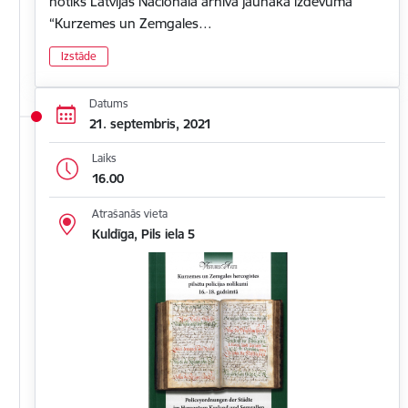
notiks Latvijas Nacionālā arhīva jaunākā izdevuma
“Kurzemes un Zemgales…
Izstāde
Datums
21. septembris, 2021
Laiks
16.00
Atrašanās vieta
Kuldīga, Pils iela 5