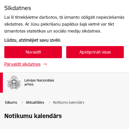
Pāriet uz lapas saturu
Sīkdatnes
Spied
lai meklētu
Enter
Lai šī tīmekļvietne darbotos, tā izmanto obligāti nepieciešamās
sīkdatnes. Ar Jūsu piekrišanu papildus šajā vietnē var tikt
izmantotas statistikas un sociālo mediju sīkdatnes.
Lūdzu, atzīmējiet savu izvēli:
Noraidīt
Apstiprināt visas
Pārvaldīt sīkdatnes
Sākums
Aktualitātes
Notikumu kalendārs
Notikumu kalendārs