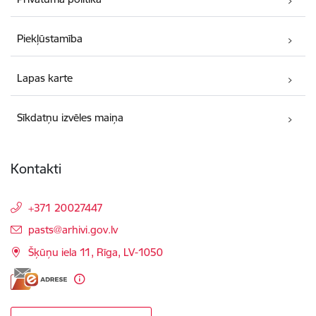
Piekļūstamība
Lapas karte
Sīkdatņu izvēles maiņa
Kontakti
+371 20027447
E-pasts:
pasts@arhivi.gov.lv
Šķūņu iela 11, Rīga, LV-1050