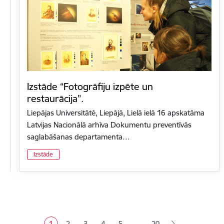
Izstāde “Fotogrāfiju izpēte un
restaurācija”.
Liepājas Universitātē, Liepājā, Lielā ielā 16 apskatāma
Latvijas Nacionālā arhīva Dokumentu preventīvās
saglabāšanas departamenta…
Izstāde
Lapošana
…
1
2
3
4
5
20