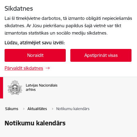
Pāriet uz lapas saturu
Sīkdatnes
Spied
lai meklētu
Enter
Lai šī tīmekļvietne darbotos, tā izmanto obligāti nepieciešamās
sīkdatnes. Ar Jūsu piekrišanu papildus šajā vietnē var tikt
izmantotas statistikas un sociālo mediju sīkdatnes.
Lūdzu, atzīmējiet savu izvēli:
Noraidīt
Apstiprināt visas
Pārvaldīt sīkdatnes
Sākums
Aktualitātes
Notikumu kalendārs
Notikumu kalendārs