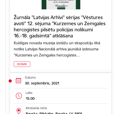
Žurnāla "Latvijas Arhīvi" sērijas "Vēstures
avoti" 12. sējuma "Kurzemes un Zemgales
hercogistes pilsētu policijas nolikumi
16.-18. gadsimtā" atklāšana
Kuldīgas novada muzeja izstāžu un ekspozīciju ēkā
notiks Latvijas Nacionālā arhīva jaunākā izdevuma
“Kurzemes un Zemgales hercogistes…
Izstāde
Datums
30. septembris, 2021
Laiks
15.00
Atrašanās vieta
Bauska, Pilskalns, Bauska, LV-3901