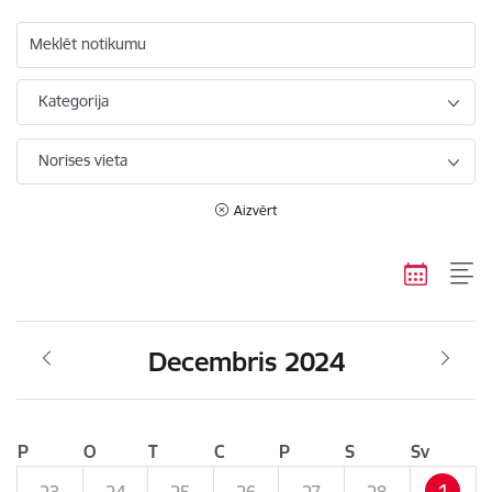
Meklēt notikumu
Kategorija
Norises vieta
Aizvērt
Decembris 2024
P
O
T
C
P
S
Sv
1
23
24
25
26
27
28