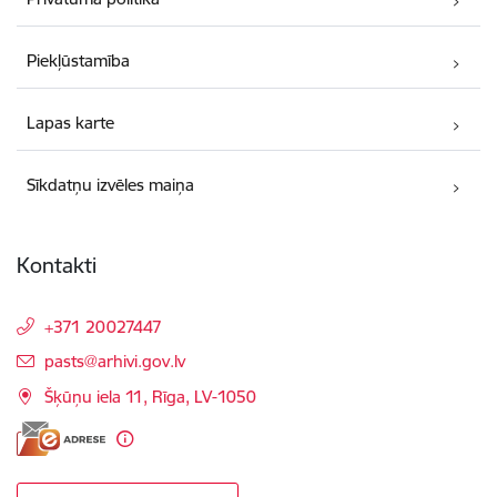
Piekļūstamība
Lapas karte
Sīkdatņu izvēles maiņa
Kontakti
+371 20027447
E-pasts:
pasts@arhivi.gov.lv
Šķūņu iela 11, Rīga, LV-1050