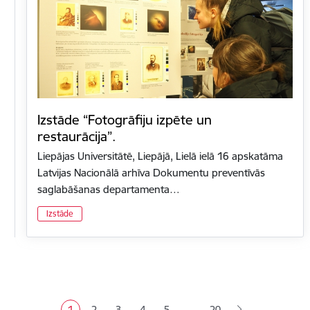
Izstāde “Fotogrāfiju izpēte un
restaurācija”.
Liepājas Universitātē, Liepājā, Lielā ielā 16 apskatāma
Latvijas Nacionālā arhīva Dokumentu preventīvās
saglabāšanas departamenta…
Izstāde
Lapošana
…
1
2
3
4
5
20