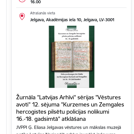
16.00
Atrašanās vieta
Jelgava, Akadēmijas iela 10, Jelgava, LV-3001
Žurnāla "Latvijas Arhīvi" sērijas "Vēstures
avoti" 12. sējuma "Kurzemes un Zemgales
hercogistes pilsētu policijas nolikumi
16.-18. gadsimtā" atklāšana
JVPPI Ģ. Eliasa Jelgavas vēstures un mākslas muzejā