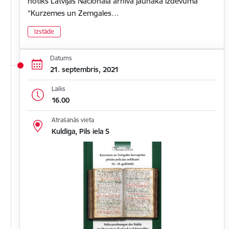
notiks Latvijas Nacionālā arhīva jaunākā izdevuma
“Kurzemes un Zemgales…
Izstāde
Datums
21. septembris, 2021
Laiks
16.00
Atrašanās vieta
Kuldīga, Pils iela 5