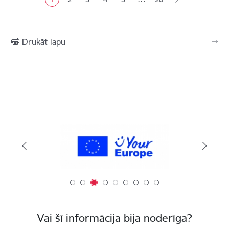
Pašreizējā lapa
Lapa
Lapa
Lapa
Lapa
Drukāt lapu
Vai šī informācija bija noderīga?