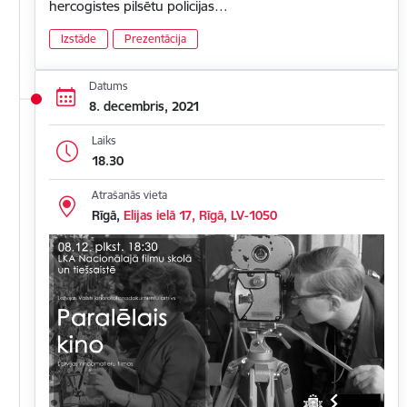
hercogistes pilsētu policijas…
Izstāde
Prezentācija
Datums
8. decembris, 2021
Laiks
18.30
Atrašanās vieta
Rīgā,
Elijas ielā 17, Rīgā, LV-1050