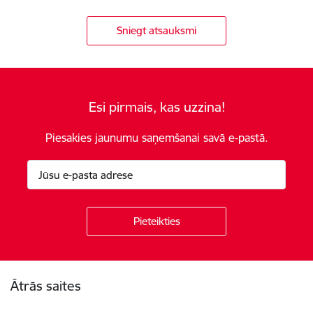
Sniegt atsauksmi
Esi pirmais, kas uzzina!
Piesakies jaunumu saņemšanai savā e-pastā.
Kājene
Ātrās saites