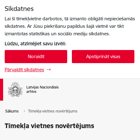
Pāriet uz lapas saturu
Sīkdatnes
Spied
lai meklētu
Enter
Lai šī tīmekļvietne darbotos, tā izmanto obligāti nepieciešamās
sīkdatnes. Ar Jūsu piekrišanu papildus šajā vietnē var tikt
izmantotas statistikas un sociālo mediju sīkdatnes.
Lūdzu, atzīmējiet savu izvēli:
Noraidīt
Apstiprināt visas
Pārvaldīt sīkdatnes
Sākums
Tīmekļa vietnes novērtējums
Tīmekļa vietnes novērtējums