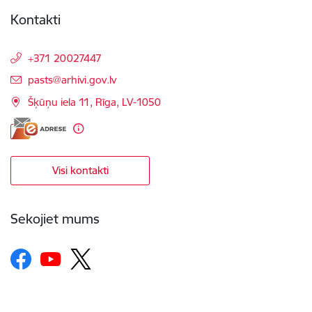
Kontakti
+371 20027447
E-pasts:
pasts@arhivi.gov.lv
Šķūņu iela 11, Rīga, LV-1050
Visi kontakti
Sekojiet mums