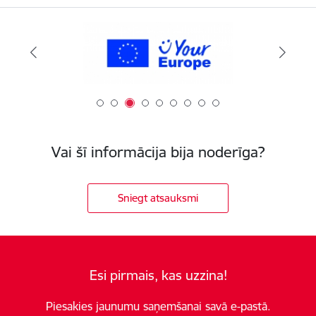
Vai šī informācija bija noderīga?
Sniegt atsauksmi
Esi pirmais, kas uzzina!
Piesakies jaunumu saņemšanai savā e-pastā.