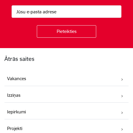
Kājene
Ātrās saites
Vakances
Izziņas
Iepirkumi
Projekti