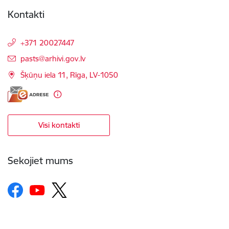
Kontakti
+371 20027447
E-pasts:
pasts@arhivi.gov.lv
Šķūņu iela 11, Rīga, LV-1050
Visi kontakti
Sekojiet mums