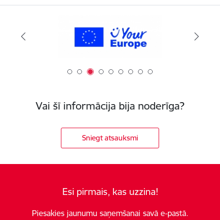
Vai šī informācija bija noderīga?
Sniegt atsauksmi
Esi pirmais, kas uzzina!
Piesakies jaunumu saņemšanai savā e-pastā.