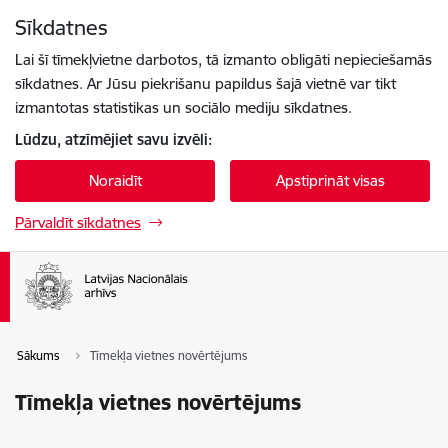
Pāriet uz lapas saturu
Sīkdatnes
Spied
lai meklētu
Enter
Lai šī tīmekļvietne darbotos, tā izmanto obligāti nepieciešamās
sīkdatnes. Ar Jūsu piekrišanu papildus šajā vietnē var tikt
izmantotas statistikas un sociālo mediju sīkdatnes.
Lūdzu, atzīmējiet savu izvēli:
Noraidīt
Apstiprināt visas
Pārvaldīt sīkdatnes
Sākums
Tīmekļa vietnes novērtējums
Tīmekļa vietnes novērtējums