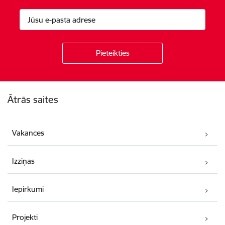
Kājene
Ātrās saites
Vakances
Izziņas
Iepirkumi
Projekti