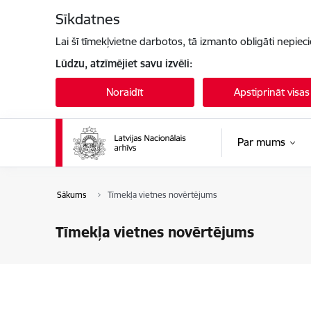
Pāriet uz lapas saturu
Sīkdatnes
Lai šī tīmekļvietne darbotos, tā izmanto obligāti nepiec
Lūdzu, atzīmējiet savu izvēli:
Noraidīt
Apstiprināt visas
Par mums
Sākums
Tīmekļa vietnes novērtējums
Tīmekļa vietnes novērtējums