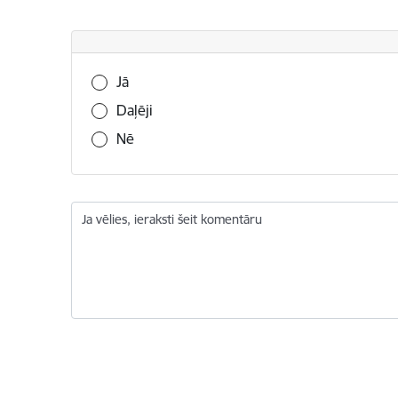
Vai šī informācija bija noderīga?
Jā
Daļēji
Nē
Ja vēlies, ieraksti šeit komentāru