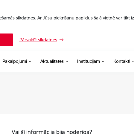
iešamās sīkdatnes. Ar Jūsu piekrišanu papildus šajā vietnē var tikt i
Pārvaldīt sīkdatnes
Pakalpojumi
Aktualitātes
Institūcijām
Kontakti
Vai šī informācija bija noderīga?