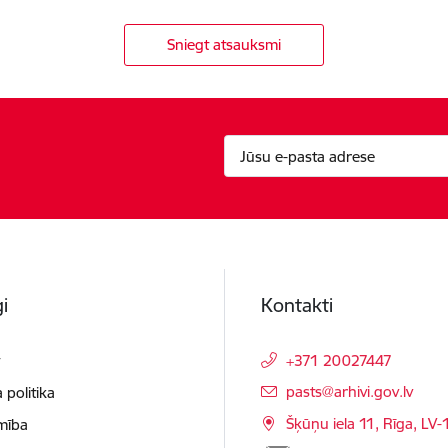
Sniegt atsauksmi
i
Kontakti
t
+371 20027447
E-pasts:
pasts@arhivi.gov.lv
 politika
Šķūņu iela 11, Rīga, LV
mība