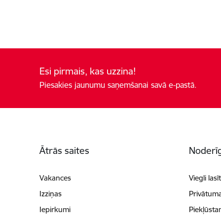
Esi pirmais, kas uzzina!
Piesakies jaunumu saņemšanai savā e-pastā.
Kājene
Ātrās saites
Noderīg
Vakances
Viegli lasī
Izziņas
Privātuma
Iepirkumi
Piekļūsta