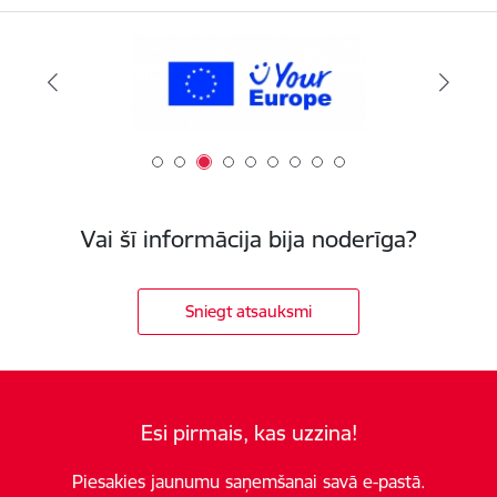
Vai šī informācija bija noderīga?
Sniegt atsauksmi
Esi pirmais, kas uzzina!
Piesakies jaunumu saņemšanai savā e-pastā.