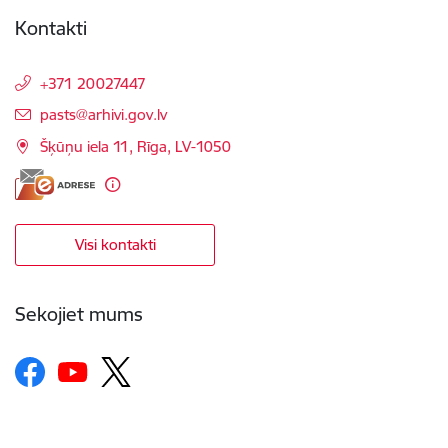
Kontakti
+371 20027447
E-pasts:
pasts@arhivi.gov.lv
Šķūņu iela 11, Rīga, LV-1050
Visi kontakti
Sekojiet mums