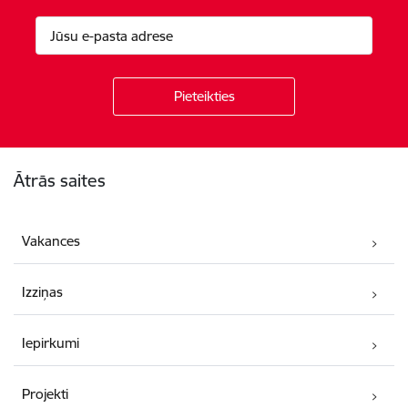
Kājene
Ātrās saites
Vakances
Izziņas
Iepirkumi
Projekti