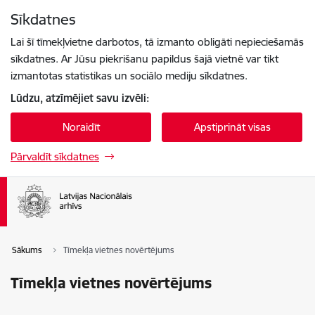
Pāriet uz lapas saturu
Sīkdatnes
Spied
lai meklētu
Enter
Lai šī tīmekļvietne darbotos, tā izmanto obligāti nepieciešamās
sīkdatnes. Ar Jūsu piekrišanu papildus šajā vietnē var tikt
izmantotas statistikas un sociālo mediju sīkdatnes.
Lūdzu, atzīmējiet savu izvēli:
Noraidīt
Apstiprināt visas
Pārvaldīt sīkdatnes
Sākums
Tīmekļa vietnes novērtējums
Tīmekļa vietnes novērtējums