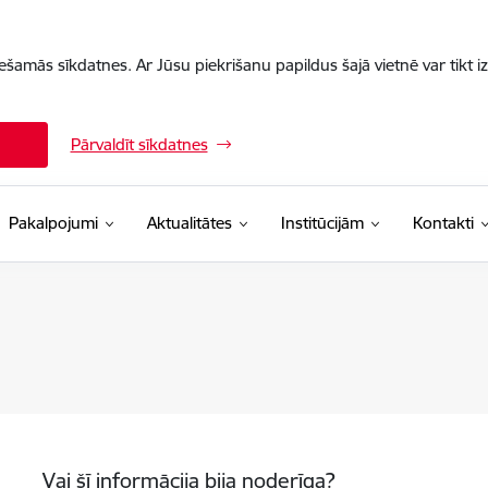
iešamās sīkdatnes. Ar Jūsu piekrišanu papildus šajā vietnē var tikt i
Pārvaldīt sīkdatnes
Pakalpojumi
Aktualitātes
Institūcijām
Kontakti
Vai šī informācija bija noderīga?