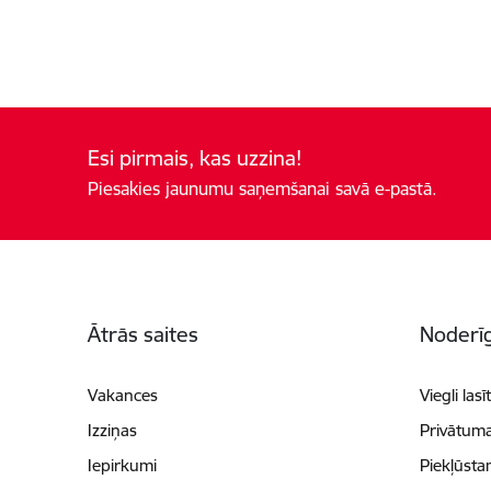
Esi pirmais, kas uzzina!
Piesakies jaunumu saņemšanai savā e-pastā.
Kājene
Ātrās saites
Noderīg
Vakances
Viegli lasī
Izziņas
Privātuma
Iepirkumi
Piekļūsta