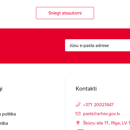
Sniegt atsauksmi
i
Kontakti
t
+371 20027447
E-pasts:
pasts@arhivi.gov.lv
 politika
Šķūņu iela 11, Rīga, LV
mība