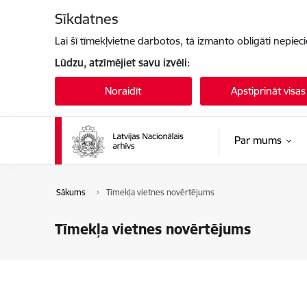
Pāriet uz lapas saturu
Sīkdatnes
Lai šī tīmekļvietne darbotos, tā izmanto obligāti nepiec
Lūdzu, atzīmējiet savu izvēli:
Noraidīt
Apstiprināt visas
Par mums
Sākums
Tīmekļa vietnes novērtējums
Tīmekļa vietnes novērtējums