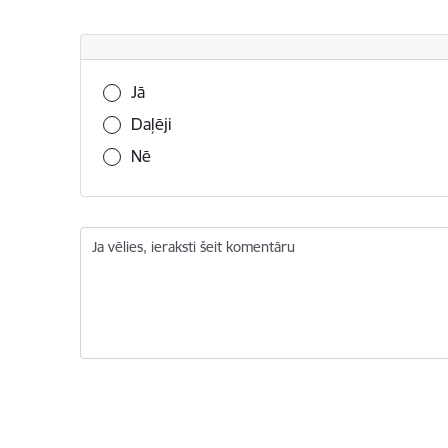
Vai šī informācija bija noderīga?
Jā
Daļēji
Nē
Ja vēlies, ieraksti šeit komentāru