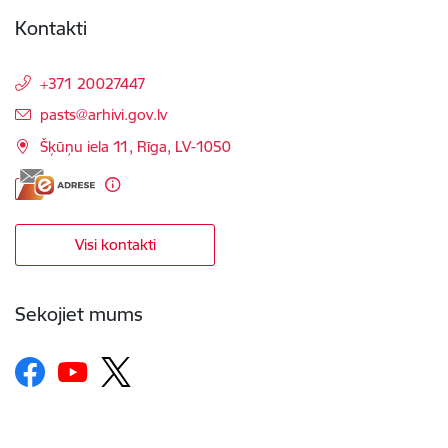
Kontakti
+371 20027447
E-pasts:
pasts@arhivi.gov.lv
Šķūņu iela 11, Rīga, LV-1050
Visi kontakti
Sekojiet mums