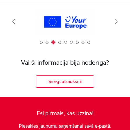
Vai šī informācija bija noderīga?
Sniegt atsauksmi
Esi pirmais, kas uzzina!
Piesakies jaunumu saņemšanai savā e-pastā.