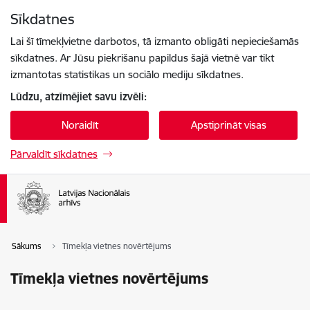
Pāriet uz lapas saturu
Sīkdatnes
Spied
lai meklētu
Enter
Lai šī tīmekļvietne darbotos, tā izmanto obligāti nepieciešamās
sīkdatnes. Ar Jūsu piekrišanu papildus šajā vietnē var tikt
izmantotas statistikas un sociālo mediju sīkdatnes.
Lūdzu, atzīmējiet savu izvēli:
Noraidīt
Apstiprināt visas
Pārvaldīt sīkdatnes
Sākums
Tīmekļa vietnes novērtējums
Tīmekļa vietnes novērtējums