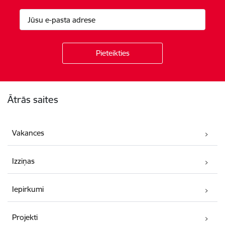
Kājene
Ātrās saites
Vakances
Izziņas
Iepirkumi
Projekti