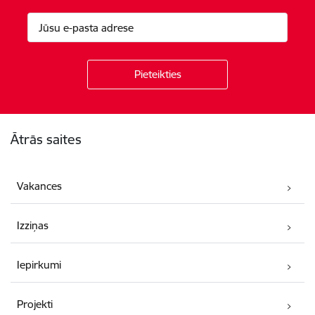
Kājene
Ātrās saites
Vakances
Izziņas
Iepirkumi
Projekti