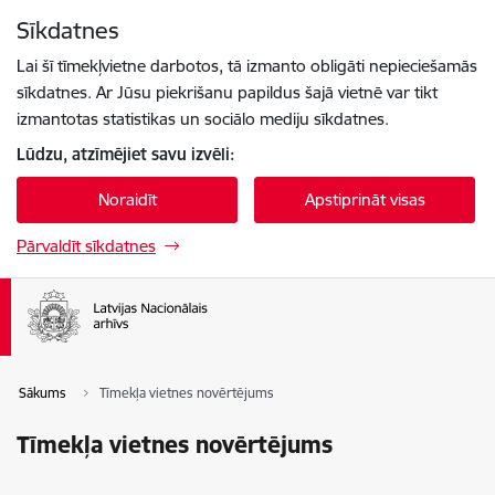
Pāriet uz lapas saturu
Sīkdatnes
Spied
lai meklētu
Enter
Lai šī tīmekļvietne darbotos, tā izmanto obligāti nepieciešamās
sīkdatnes. Ar Jūsu piekrišanu papildus šajā vietnē var tikt
izmantotas statistikas un sociālo mediju sīkdatnes.
Lūdzu, atzīmējiet savu izvēli:
Noraidīt
Apstiprināt visas
Pārvaldīt sīkdatnes
Sākums
Tīmekļa vietnes novērtējums
Tīmekļa vietnes novērtējums