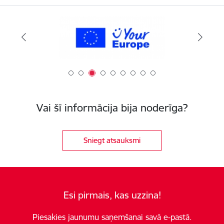
Vai šī informācija bija noderīga?
Sniegt atsauksmi
Esi pirmais, kas uzzina!
Piesakies jaunumu saņemšanai savā e-pastā.