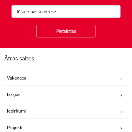
Kājene
Ātrās saites
Vakances
Izziņas
Iepirkumi
Projekti