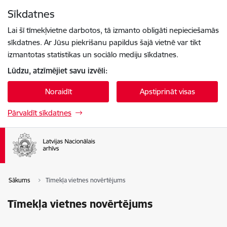
Pāriet uz lapas saturu
Sīkdatnes
Spied
lai meklētu
Enter
Lai šī tīmekļvietne darbotos, tā izmanto obligāti nepieciešamās
sīkdatnes. Ar Jūsu piekrišanu papildus šajā vietnē var tikt
izmantotas statistikas un sociālo mediju sīkdatnes.
Lūdzu, atzīmējiet savu izvēli:
Noraidīt
Apstiprināt visas
Pārvaldīt sīkdatnes
Sākums
Tīmekļa vietnes novērtējums
Tīmekļa vietnes novērtējums