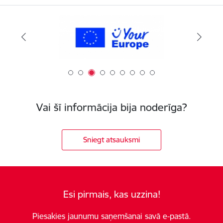
Vai šī informācija bija noderīga?
Sniegt atsauksmi
Esi pirmais, kas uzzina!
Piesakies jaunumu saņemšanai savā e-pastā.