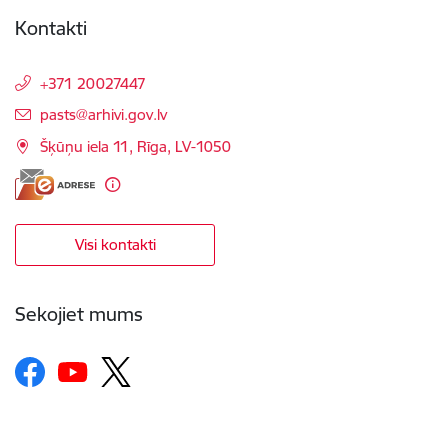
Kontakti
+371 20027447
E-pasts:
pasts@arhivi.gov.lv
Šķūņu iela 11, Rīga, LV-1050
Visi kontakti
Sekojiet mums